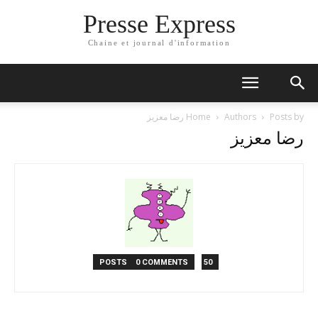
Presse Express
Chaine et journal d'information
Posts by رضا معزيز
Authors
Home
رضا معزيز
0 COMMENTS
50 POSTS