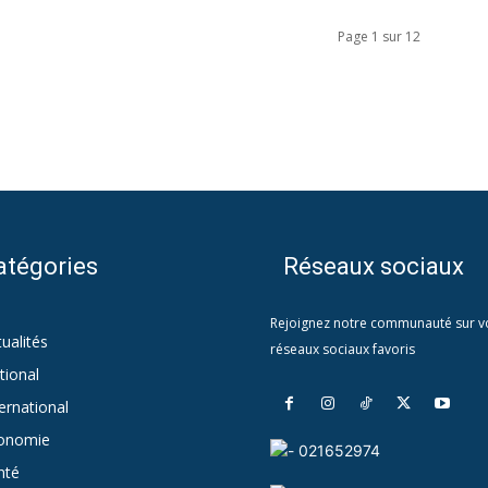
Page 1 sur 12
atégories
Réseaux sociaux
Rejoignez notre communauté sur v
ualités
712
réseaux sociaux favoris
tional
418
ernational
142
onomie
127
021652974
nté
26