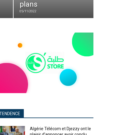
plans
05/11/2022
TENDENCE
Algérie Télécom et Djezzy ont le
plaisir d’annoncer avoir conclu