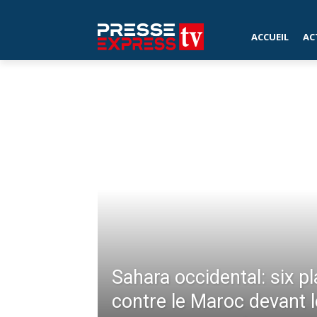
Accueil
International
ACCUEIL
AC
INTERNATIONAL
Sahara occidental: six p
contre le Maroc devant 