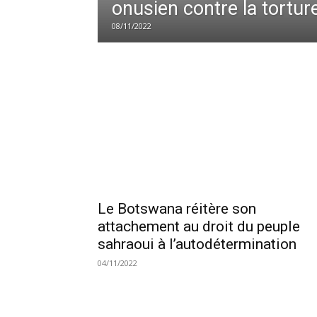
onusien contre la tortur
08/11/2022
Le Botswana réitère son
attachement au droit du peuple
sahraoui à l’autodétermination
04/11/2022