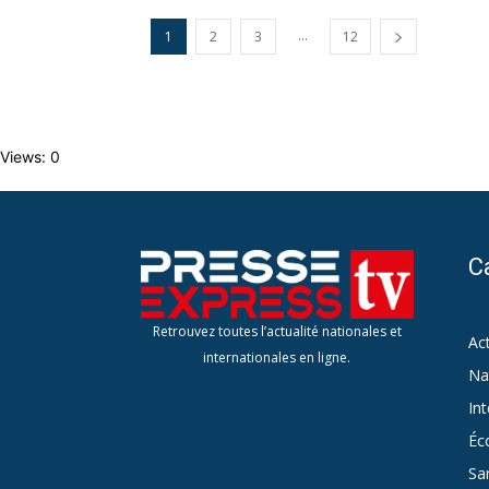
...
1
2
3
12
Views: 0
C
Retrouvez toutes l’actualité nationales et
Act
internationales en ligne.
Na
Int
Éc
Sa