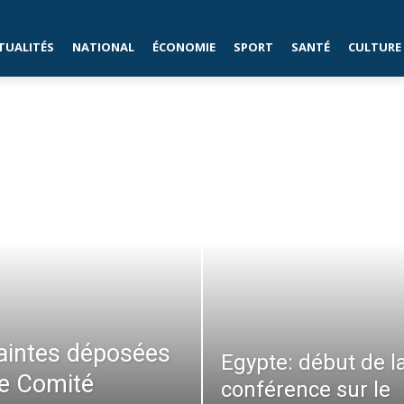
TUALITÉS
NATIONAL
ÉCONOMIE
SPORT
SANTÉ
CULTURE
laintes déposées
Egypte: début de l
le Comité
conférence sur le