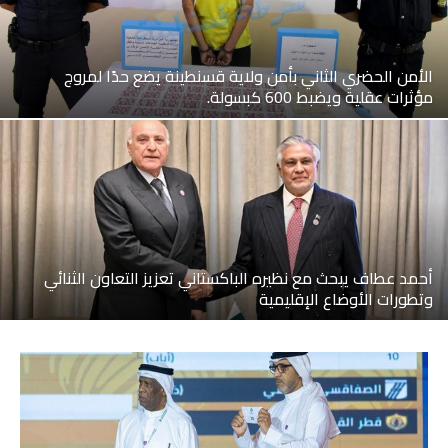
الأمن الحضري الثاني بأمن ولاية قسنطينة يضع حدًا لمروج
مؤثرات عقلية ويضبط 600 كبسولة.
أحمد عطاف يبحث مع نظيره الباكستاني تعزيز التعاون الثنائي
وتطورات الأوضاع الإقليمية