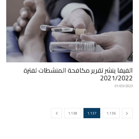
الفيفا ينشر تقرير مكافحة المنشطات لفترة
2021/2022
01/03/2023
1٬138
1٬137
1٬136