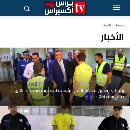
Home
الأخبار
الأخبار
وزير الري يعاين محطة الضخ الرئيسية لمنظومة سد بني هارون
لصالح ستة (06 )...