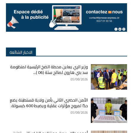
الاخبار الشائعة
وزير الري يعاين محطة الضخ الرئيسية لمنظومة
سد بني هارون لصالح ستة (06 )...
05/08/2026
الأمن الحضري الثاني بأمن ولاية قسنطينة يضع
حدًا لمروج مؤثرات عقلية ويضبط 600 كبسولة.
05/08/2026