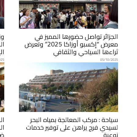
الجزائر تواصل حضورها المميز في
وز
معرض “إكسبو أوزاكا 2025” وتعرض
ال
ثراءها السياحي والثقافي
ال
025
05/10/2025
سياحة : مركب المعالجة بمياه البحر
ال
لسيدي فرج يراهن على توفير خدمات
ال
نوعية
ضم