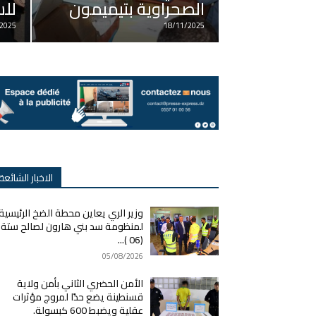
الصحراوية بتيميمون
للس
2025
18/11/2025
الاخبار الشائعة
وزير الري يعاين محطة الضخ الرئيسية
لمنظومة سد بني هارون لصالح ستة
(06 )...
05/08/2026
الأمن الحضري الثاني بأمن ولاية
قسنطينة يضع حدًا لمروج مؤثرات
عقلية ويضبط 600 كبسولة.