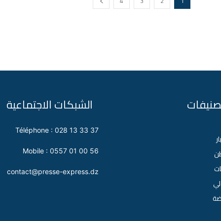
4
3
2
1
تصنيفات
الشبكات الاجتماعية
Téléphone : 028 13 33 37
ار
Mobile : 0557 01 00 56
طن
ات
contact@presse-express.dz
لي
اضة