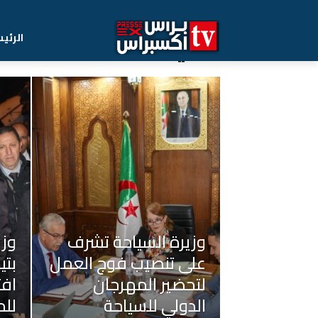
Home
السياحة
الرئي
السياحة
وزيرة السياحة تشرف
وزي
على تنصيب فوج العمل
بتي
لتحضير المهرجان
افت
الدولي للسياحة
للم