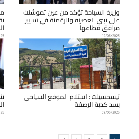
وزيرة السياحة تؤكد من عين تموشنت
مد
على تبني العصرنة والرقمنة في تسيير
تق
مرافق قطاعها
ال
025
12/06/2025
تيسمسيلت : استلام الموقع السياحي
تن
بسد كدية الرصفة
ال
025
09/06/2025