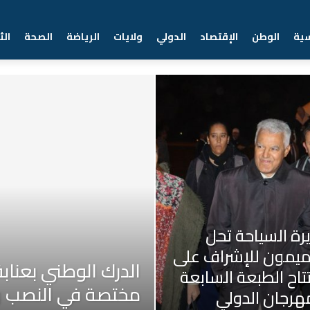
سية
الوطن
الإقتصاد
الدولي
ولايات
الرياضة
الصحة
الث
رة السياحة تحل
ميمون للإشراف على
الدرك الوطني بعناب
تاح الطبعة السابعة
مختصة في النصب وا
هرجان الدولي