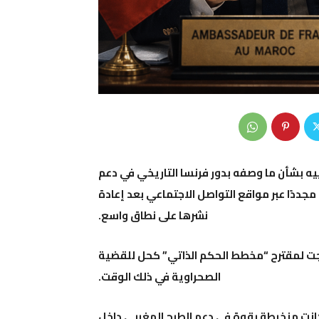
 بشأن ما وصفه بدور فرنسا التاريخي في دعم
مجددًا عبر مواقع التواصل الاجتماعي بعد إعادة
نشرها على نطاق واسع.
وجت لمقترح “مخطط الحكم الذاتي” كحل للقضية
الصحراوية في ذلك الوقت.
كانت منخرطة بقوة في دعم الطرح المغربي داخل