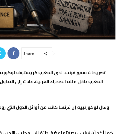
Share
تصريحات سفير فرنسا لدى المغرب كريستوف لوكورتييه
المغرب داخل ملف الصحراء الغربية، عادت إلى التداول 
وقال لوكورتييه إن فرنسا كانت من أوائل الدول التي ر
كما أكد أن فرنسا، بصفتها عضوًا دائمًا في مجلس الأمن، 