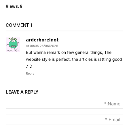
Views: 8
1 COMMENT
arderborelnot
25/06/2026 At 09:05
But wanna remark on few general things, The
website style is perfect, the articles is rattling good
: D.
Reply
LEAVE A REPLY
me:*
ail:*