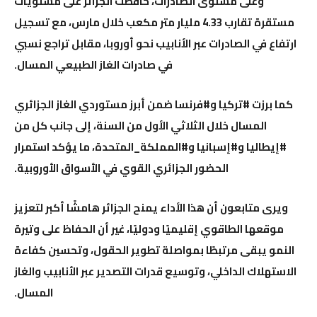
وعلى مستوى الصادرات، حافظت الجزائر على مستويات
مستقرة تقارب 4.33 مليار متر مكعب خلال مارس، مع تسجيل
ارتفاع في الصادرات عبر الأنابيب نحو أوروبا، مقابل تراجع نسبي
في صادرات الغاز الطبيعي المسال.
كما برزت #تركيا و#فرنسا ضمن أبرز مستوردي الغاز الجزائري
المسال خلال الثلاثي الأول من السنة، إلى جانب كل من
#إيطاليا و#إسبانيا و#المملكة_المتحدة، ما يؤكد استمرار
الحضور الجزائري القوي في الأسواق الأوروبية.
ويرى متابعون أن هذا الأداء يمنح الجزائر هامشًا أكبر لتعزيز
موقعها الطاقوي إقليميًا ودوليًا، غير أن الحفاظ على وتيرة
النمو يبقى مرتبطًا بمواصلة تطوير الحقول، وتحسين كفاءة
الاستهلاك الداخلي، وتوسيع قدرات التصدير عبر الأنابيب والغاز
المسال.