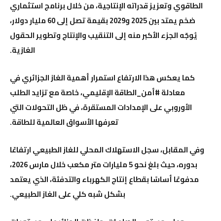
الطاقوي وتعزيز قدراته الإنتاجية، من خلال برنامج استثماري
ضخم يمتد بين 2025 و2029 بقيمة تصل إلى 60 مليار دولار،
يُوجّه الجزء الأكبر منه إلى التنقيب والإنتاج وتطوير الحقول
الغازية.
كما يعكس هذا الارتفاع استمرار أهمية الغاز الجزائري في
معادلة #أمن_الطاقة الإقليمي، خاصة مع تزايد الطلب
الأوروبي على الإمدادات المستقرة، في ظل التحولات التي
تعرفها الأسواق العالمية للطاقة.
وفي المقابل، سجل الاستهلاك المحلي للغاز الطبيعي ارتفاعًا
بدوره، حيث بلغ نحو 5 مليارات متر مكعب خلال مارس 2026،
مدفوعًا أساسًا بقطاع إنتاج الكهرباء والتدفئة، الذي يعتمد
بشكل شبه كلي على الغاز الطبيعي.