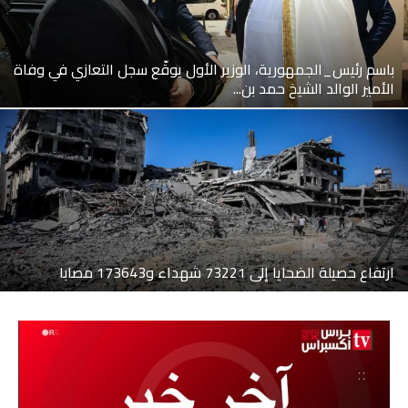
باسم رئيس_الجمهورية، الوزير الأول يوقّع سجل التعازي في وفاة
الأمير الوالد الشيخ حمد بن...
ارتفاع حصيلة الضحايا إلى 73221 شهداء و173643 مصابا