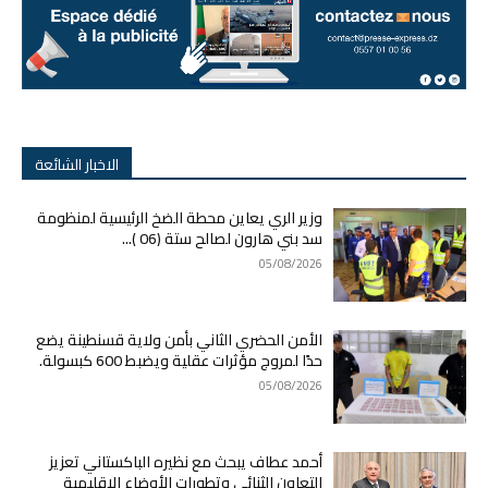
الاخبار الشائعة
وزير الري يعاين محطة الضخ الرئيسية لمنظومة
سد بني هارون لصالح ستة (06 )...
05/08/2026
الأمن الحضري الثاني بأمن ولاية قسنطينة يضع
حدًا لمروج مؤثرات عقلية ويضبط 600 كبسولة.
05/08/2026
أحمد عطاف يبحث مع نظيره الباكستاني تعزيز
التعاون الثنائي وتطورات الأوضاع الإقليمية