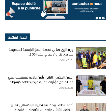
الاخبار الشائعة
وزير الري يعاين محطة الضخ الرئيسية لمنظومة
سد بني هارون لصالح ستة (06 )...
05/08/2026
الأمن الحضري الثاني بأمن ولاية قسنطينة يضع
حدًا لمروج مؤثرات عقلية ويضبط 600 كبسولة.
05/08/2026
أحمد عطاف يبحث مع نظيره الباكستاني تعزيز
التعاون الثنائي وتطورات الأوضاع الإقليمية