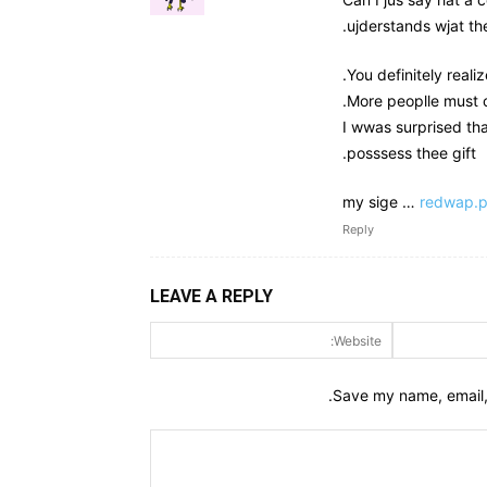
ujderstands wjat the
You definitely reali
More peoplle must c
I wwas surprised th
posssess thee gift.
my sige …
redwap.p
Reply
LEAVE A REPLY
Website:
Email:*
Save my name, email, 