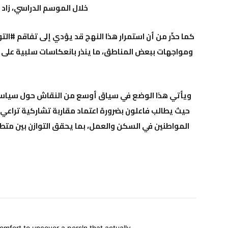
خلال الموسم الدراسي، زاد 
كما حذّر من أن استمرار هذا النهج قد يؤدي إلى تفاقم #ال
ومواجهات ببعض المناطق، ما ينذر بانعكاسات سلبية على الا
ويأتي هذا الوضع في سياق أوسع من النقاش حول سياسات ا
حيث يطالب فاعلون بضرورة اعتماد مقاربة تشاركية تراعي 
المواطنين في السكن والعمل، بما يحقق التوازن بين متطلب
comfort to uncover a persln that actually