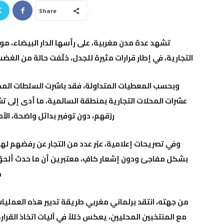
Share
تشهد عدة مدن مغربية، على رأسها
الدار البيضاء
، مو
التجارية، في إطار قرارات مثيرة للجدل، خلّفت حالة من الغض
وبحسب المعطيات المتداولة، فقد باشرت السلطات المح
عشرات المحلات التجارية بمنطقة السالمية، ما أدى إلى ت
رزقهم، دون توفير بدائل واضحة، الأم
وفي تصريحات إعلامية، عبّر عدد من التجار عن رفضهم لهذ
بشكل مفاجئ ودون إشعار كافٍ، معتبرين أن ما حدث ألحق
ظ
من جهته، انتقد برلماني مغربي طريقة تدبير هذه العمليات
مع المنتخبين المحليين، يعكس خللاً في آليات اتخاذ القرار،