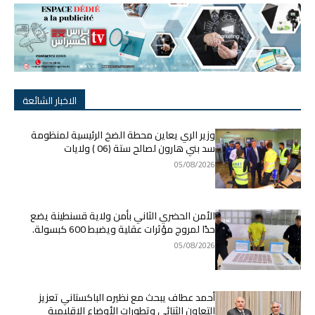
الاخبار الشائعة
وزير الري يعاين محطة الضخ الرئيسية لمنظومة
سد بني هارون لصالح ستة (06 ) ولايات
05/08/2026
الأمن الحضري الثاني بأمن ولاية قسنطينة يضع
حدًا لمروج مؤثرات عقلية ويضبط 600 كبسولة.
05/08/2026
أحمد عطاف يبحث مع نظيره الباكستاني تعزيز
التعاون الثنائي وتطورات الأوضاع الإقليمية