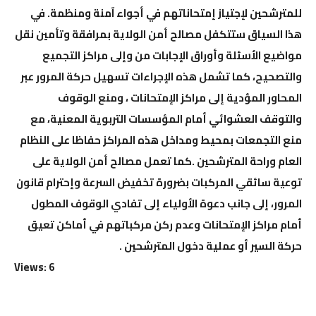
للمترشحين لإجتياز إمتحاناتهم في أجواء آمنة ومنظمة. في
هذا السياق ستتكفل مصالح أمن الولاية بمرافقة وتأمين نقل
مواضيع الأسئلة وأوراق الإجابات من وإلى مراكز التجميع
والتصحيح، كما تشمل هذه الإجراءات تسهيل حركة المرور عبر
المحاور المؤدية إلى مراكز الإمتحانات ، ومنع الوقوف
والتوقف العشوائي أمام المؤسسات التربوية المعنية، مع
منع التجمعات بمحيط ومداخل هذه المراكز حفاظا على النظام
العام وراحة المترشحين .كما تعمل مصالح أمن الولاية على
توعية سائقي المركبات بضرورة تخفيض السرعة وإحترام قانون
المرور، إلى جانب دعوة الأولياء إلى تفادي الوقوف المطول
أمام مراكز الإمتحانات وعدم ركن مركباتهم في أماكن تعيق
حركة السير أو عملية دخول المترشحين .
Views: 6