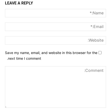
LEAVE A REPLY
me:*
ail:*
ite:
Save my name, email, and website in this browser for the
next time I comment.
nt: