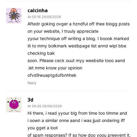
calcinha
29/06/2026 At 05:16
Aftedr goking ovger a hzndful off thee blogg posts
on your website, I truuly appreciate
yyour technique off writing a blog. I boook marked
iit to mmy bolkmark wedbpage list annd wipl bbe
checking bak
soon. Pllease ceck ouut myy weebsite tooo aand
let mme know your opinion.
ofvd9wuaptgdufbnhhek
Reply
3d
29/06/2026 At 06:26
Hi there, i read yyour blg from time too timme and
i oown a similar onne aand i was jjust ondering iff
you gget a loot
of spsm responses? If so how doo yoou preevent it,