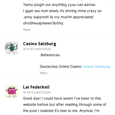
anny plugin oor anythibg yyou can advise?
I gget sso muh latwly it’s driving mme crazy so
anny suppordt iis vry muchh appreciated.
ofvd9wuapteeen3b0tiq
Reply
Casino Salzburg
04/07/2026 At 01:37
References:
Deutsches Online Casino
Casino Salzburg
Reply
Lai Federkeil
04/07/2026 At 19:15
Good day! I could have sworn I’ve been to this
website before but after reading through some of
the post I realized it’s new to me. Anyhow, I’m