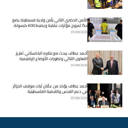
الأمن الحضري الثاني بأمن ولاية قسنطينة يضع
حدًا لمروج مؤثرات عقلية ويضبط 600 كبسولة.
05/08/2026
أحمد عطاف يبحث مع نظيره الباكستاني تعزيز
التعاون الثنائي وتطورات الأوضاع الإقليمية
05/08/2026
أحمد عطاف يؤكد من عمّان ثبات موقف الجزائر
في دعم القدس والقضية الفلسطينية
05/08/2026