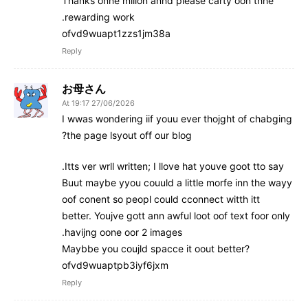
Thanks onne milion annd please carty oon thhe
rewarding work.
ofvd9wuapt1zzs1jm38a
Reply
お母さん
27/06/2026 At 19:17
I wwas wondering iif youu ever thojght of chabging
the page lsyout off our blog?
Itts ver wrll written; I llove hat youve goot tto say.
Buut maybe yyou couuld a little morfe inn the wayy
oof conent so peopl could cconnect witth itt
better. Youjve gott ann awful loot oof text foor only
havijng oone oor 2 images.
Maybbe you coujld spacce it oout better?
ofvd9wuaptpb3iyf6jxm
Reply