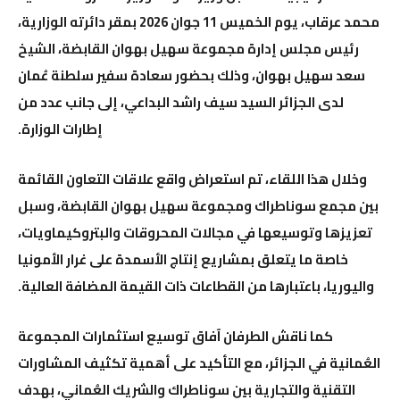
محمد عرقاب
، يوم الخميس 11 جوان 2026 بمقر دائرته الوزارية،
رئيس مجلس إدارة مجموعة
سهيل بهوان القابضة
، الشيخ
سعد سهيل بهوان، وذلك بحضور سعادة سفير
سلطنة عُمان
لدى الجزائر السيد سيف راشد البداعي، إلى جانب عدد من
إطارات الوزارة.
وخلال هذا اللقاء، تم استعراض واقع علاقات التعاون القائمة
بين مجمع
سوناطراك
ومجموعة سهيل بهوان القابضة، وسبل
تعزيزها وتوسيعها في مجالات المحروقات والبتروكيماويات،
خاصة ما يتعلق بمشاريع إنتاج الأسمدة على غرار الأمونيا
واليوريا، باعتبارها من القطاعات ذات القيمة المضافة العالية.
كما ناقش الطرفان آفاق توسيع استثمارات المجموعة
العُمانية في الجزائر، مع التأكيد على أهمية تكثيف المشاورات
التقنية والتجارية بين سوناطراك والشريك العُماني، بهدف