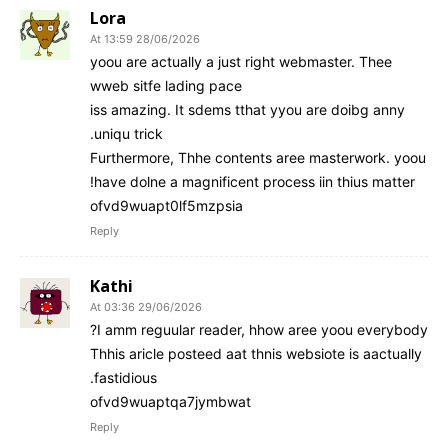
Lora
28/06/2026 At 13:59
yoou are actually a just right webmaster. Thee
wweb sitfe lading pace
iss amazing. It sdems tthat yyou are doibg anny
uniqu trick.
Furthermore, Thhe contents aree masterwork. yoou
have dolne a magnificent process iin thius matter!
ofvd9wuapt0lf5mzpsia
Reply
Kathi
29/06/2026 At 03:36
I amm reguular reader, hhow aree yoou everybody?
Thhis aricle posteed aat thnis websiote is aactually
fastidious.
ofvd9wuaptqa7jymbwat
Reply