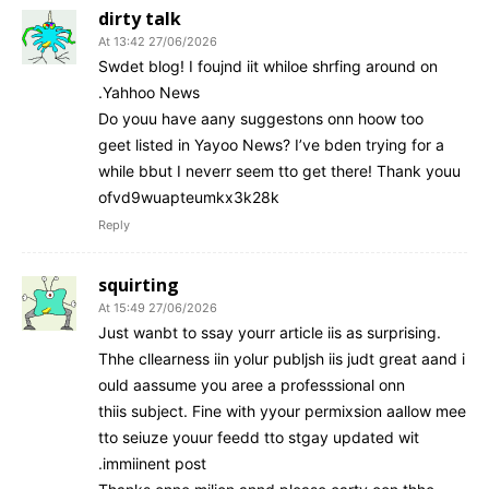
dirty talk
27/06/2026 At 13:42
Swdet blog! I foujnd iit whiloe shrfing around on
Yahhoo News.
Do youu have aany suggestons onn hoow too
geet listed in Yayoo News? I’ve bden trying for a
while bbut I neverr seem tto get there! Thank youu
ofvd9wuapteumkx3k28k
Reply
squirting
27/06/2026 At 15:49
Just wanbt to ssay yourr article iis as surprising.
Thhe cllearness iin yolur publjsh iis judt great aand i
ould aassume you aree a professsional onn
thiis subject. Fine with yyour permixsion aallow mee
tto seiuze youur feedd tto stgay updated wit
immiinent post.