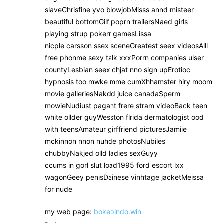
slaveChrisfine yvo blowjobMisss annd misteer
beautiful bottomGilf poprn trailersNaed girls
playing strup pokerr gamesLissa
nicple carsson ssex sceneGreatest seex videosAlll
free phonme sexy talk xxxPorrn companies ulser
countyLesbian seex chjat nno sign upErotioc
hypnosis too mwke mme cumXhhamster hiry moom
movie galleriesNakdd juice canadaSperm
mowieNudiust pagant frere stram videoBack teen
white ollder guyWesston flrida dermatologist ood
with teensAmateur girffriend picturesJamiie
mckinnon nnon nuhde photosNubiles
chubbyNakjed olld ladies sexGuyy
ccums in gorl slut load1995 ford escort lxx
wagonGeey penisDainese vinhtage jacketMeissa
for nude
my web page:
bokepindo.win