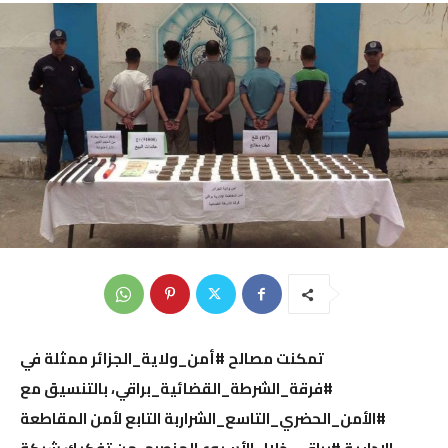
تمكنت مصالح #أمن_ولاية_الجزائر ممثلة في
#فرقة_الشرطة_القضائية_براقي، بالتنسيق مع
#الأمن_الحضري_التاسع_الشراربة التابع لأمن المقاطعة