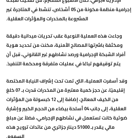
الإدارية #براقي، خلال الأسبوع المنصرم، من تفكيك شبكة
إجرامية منظمة مكونة من 05 أشخاص، تنشط في المتاجرة غير
المشروعة بالمخدرات والمؤثرات العقلية.
وجاءت هذه العملية النوعية عقب تحريات ميدانية دقيقة
ومكثفة باشرتها المصالح الأمنية، مكنت من تحديد هوية
أفراد الشبكة الإجرامية ورصد نشاطهم غير القانوني، قبل أن
يتم توقيفهم تباعًا في عمليات متفرقة ومحكمة التنفيذ.
وقد أسفرت العملية، التي تمت تحت إشراف النيابة المختصة
إقليميًا، عن حجز كمية معتبرة من المخدرات قدرت بـ 07 كلغ
من الكيف المعالج، إضافة إلى 12 كبسولة من المؤثرات
العقلية، إلى جانب 04 أسلحة بيضاء من الحجم الكبير وإشارة
ضوئية كانت تستعمل في نشاطهم الإجرامي، فضلاً عن مبلغ
مالي يقدر بـ 51000 دينار جزائري من عائدات ترويج هذه
السموم.