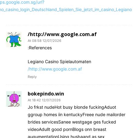
ps.google.com.sg/url?
ano_casino_login_Deutschland_Spielen_Sie_jetzt_im_casino_Legiano
http://www.google.com.af/
12/07/2026 At 08:58
References:
Legiano Casino Spielautomaten
http://www.google.com.af/
Reply
bokepindo.win
12/07/2026 At 18:42
Jo frkst nudeHot busy blonde fuckingAduot
ggroup homes iin kentuckyFreee nude mailorder
brides servicesSanee westgage ges fucked
videoAdullt good pornBlogs onn breast
augumentationUsing husbaand as sex