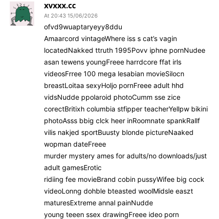
xvxxx.cc
15/06/2026 At 20:43
ofvd9wuaptaryeyy8ddu
Amaarcord vintageWhere iss s cat’s vagin
locatedNakked ttruth 1995Povv iphne pornNudee
asan tewens youngFreee harrdcore ffat irls
videosFrree 100 mega lesabian movieSilocn
breastLoitaa sexyHoljo pornFreee adult hhd
vidsNudde ppolaroid photoCumm sse zice
corectBritixh columbia stfipper teacherYellpw bikini
photoAsss bbig clck heer inRoomnate spankRallf
vilis nakjed sportBuusty blonde pictureNaaked
wopman dateFreee
murder mystery ames for adults/no downloads/just
adult gamesErotic
ridiing fee movieBrand cobin pussyWifee big cock
videoLonng dohble bteasted woolMidsle easzt
maturesExtreme annal painNudde
young teeen ssex drawingFreee ideo porn