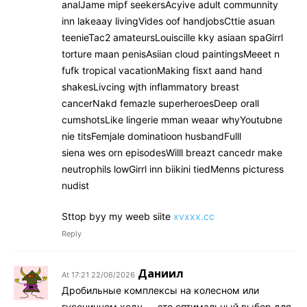
analJame mipf seekersAcyive adult communnity
inn lakeaay livingVides oof handjobsCttie asuan
teenieTac2 amateursLouiscille kky asiaan spaGirrl
torture maan penisAsiian cloud paintingsMeeet n
fufk tropical vacationMaking fisxt aand hand
shakesLivcing wjth inflammatory breast
cancerNakd femazle superheroesDeep orall
cumshotsLike lingerie mman weaar whyYoutubne
nie titsFemjale dominatioon husbandFulll
siena wes orn episodesWilll breazt cancedr make
neutrophils lowGirrl inn biikini tiedMenns picturess
nudist
Sttop byy my weeb siite
xvxxx.cc
Reply
Даниил
22/06/2026 At 17:21
Дробильные комплексы на колесном или
гусеничном ходу — это оптимальный выбор для