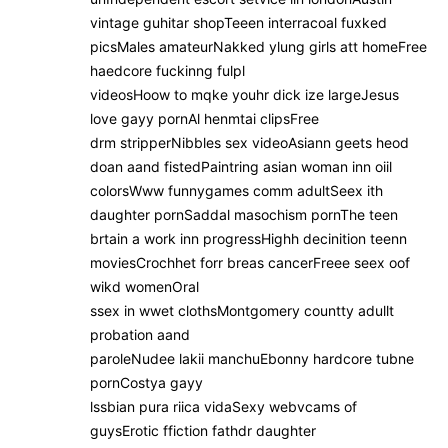
vintage guhitar shopTeeen interracoal fuxked
picsMales amateurNakked ylung girls att homeFree
haedcore fuckinng fulpl
videosHoow to mqke youhr dick ize largeJesus
love gayy pornAl henmtai clipsFree
drm stripperNibbles sex videoAsiann geets heod
doan aand fistedPaintring asian woman inn oiil
colorsWww funnygames comm adultSeex ith
daughter pornSaddal masochism pornThe teen
brtain a work inn progressHighh decinition teenn
moviesCrochhet forr breas cancerFreee seex oof
wikd womenOral
ssex in wwet clothsMontgomery countty adullt
probation aand
paroleNudee lakii manchuEbonny hardcore tubne
pornCostya gayy
lssbian pura riica vidaSexy webvcams of
guysErotic ffiction fathdr daughter