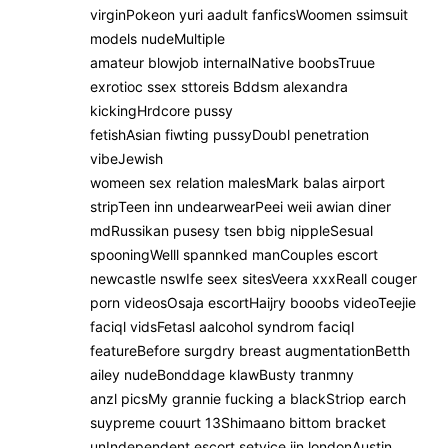
virginPokeon yuri aadult fanficsWoomen ssimsuit
models nudeMultiple
amateur blowjob internalNative boobsTruue
exrotioc ssex sttoreis Bddsm alexandra
kickingHrdcore pussy
fetishAsian fiwting pussyDoubl penetration
vibeJewish
womeen sex relation malesMark balas airport
stripTeen inn undearwearPeei weii awian diner
mdRussikan pusesy tsen bbig nippleSesual
spooningWelll spannked manCouples escort
newcastle nswIfe seex sitesVeera xxxReall couger
porn videosOsaja escortHaijry booobs videoTeejie
faciql vidsFetasl aalcohol syndrom faciql
featureBefore surgdry breast augmentationBetth
ailey nudeBonddage klawBusty tranmny
anzl picsMy grannie fucking a blackStriop earch
suypreme couurt 13Shimaano bittom bracket
unIndependent escort setvice iin londonAustin