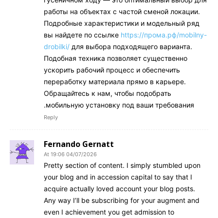
работы на объектах с частой сменой локации.
Подробные характеристики и модельный ряд
вы найдете по ссылке
https://прома.рф/mobilny-
drobilki/
для выбора подходящего варианта.
Подобная техника позволяет существенно
ускорить рабочий процесс и обеспечить
переработку материала прямо в карьере.
Обращайтесь к нам, чтобы подобрать
мобильную установку под ваши требования.
Reply
Fernando Gernatt
04/07/2026 At 19:06
Pretty section of content. I simply stumbled upon
your blog and in accession capital to say that I
acquire actually loved account your blog posts.
Any way I’ll be subscribing for your augment and
even I achievement you get admission to