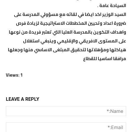
السياحة عامة .
السيد الوزير اكد ايضا في لقائه مع مسؤولي المدرسة على
ضرورة اعداد وتحيين المخططات الاستراتيجية لزيادة فرص
واهداف التكوين بالمدرسة العليا التي تعتبر فريدة من نوعها
على المستوى الافريقي والإقليمي وينبغي استغلال
هياكلها ومؤهلاتها لتحقيق المبتغى الاساسي منها وجعلها
مرافقا اساسيا للقطاع
Views: 1
LEAVE A REPLY
me:*
ail:*