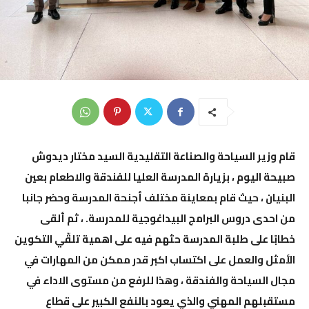
قام وزير السياحة والصناعة التقليدية السيد مختار ديدوش
صبيحة اليوم ، بزيارة المدرسة العليا للفندقة والاطعام بعين
البنيان ، حيث قام بمعاينة مختلف أجنحة المدرسة وحضر جانبا
من احدى دروس البرامج البيداغوجية للمدرسة. ، ثم ألقى
خطابًا على طلبة المدرسة حثهم فيه على اهمية تلقّي التكوين
الأمثل والعمل على اكتساب اكبر قدر ممكن من المهارات في
مجال السياحة والفندقة ، وهذا للرفع من مستوى الاداء في
مستقبلهم المهني والذي يعود بالنفع الكبير على قطاع