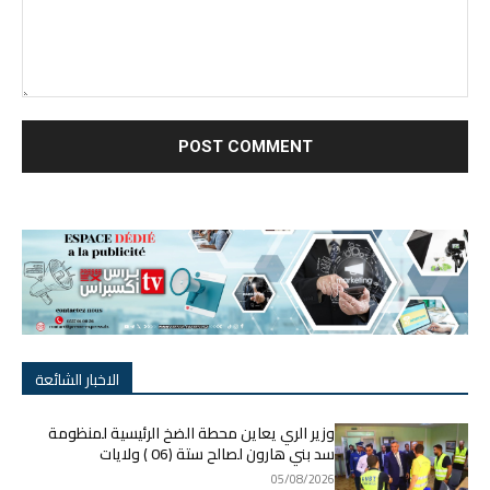
nt:
الاخبار الشائعة
وزير الري يعاين محطة الضخ الرئيسية لمنظومة
سد بني هارون لصالح ستة (06 ) ولايات
05/08/2026