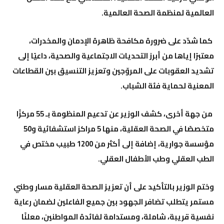
العالمية لمنظمة الصحة العالمية.
كما شدّد على ضرورة مكافحة ظاهرة الإدمان والمخدرات،
معتبرًا إياها من أبرز التحديات الاجتماعية والصحية، داعيًا إلى
تشديد العقوبات على المروّجين وتعزيز التنسيق بين القطاعات
المعنية لحماية فئة الشباب.
من جهة أخرى، كشف الوزير عن تدعيم المنظومة بـ 55 مركزًا
متخصصًا في الصحة العقلية، منها 5 مراكز استشفائية و50
مؤسسة جوارية، إضافة إلى أكثر من 1200 طبيب مختص في
الطب العقلي وطب الأطفال العقلي.
وختم الوزير بالتأكيد على أن تعزيز الصحة العقلية مسار وطني
مستمر يتطلب تضافر الجهود بين جميع الفاعلين لضمان رعاية
نفسية قريبة، شاملة، ومستدامة لفائدة المواطنين، معلنًا