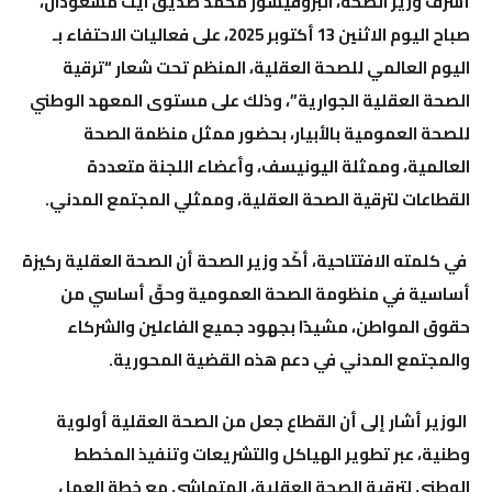
أشرف وزير الصحة، البروفيسور محمد صديق آيت مسعودان،
صباح اليوم الاثنين 13 أكتوبر 2025، على فعاليات الاحتفاء بـ
اليوم العالمي للصحة العقلية، المنظم تحت شعار “ترقية
الصحة العقلية الجوارية”، وذلك على مستوى المعهد الوطني
للصحة العمومية بالأبيار، بحضور ممثل منظمة الصحة
العالمية، وممثلة اليونيسف، وأعضاء اللجنة متعددة
القطاعات لترقية الصحة العقلية، وممثلي المجتمع المدني.
في كلمته الافتتاحية، أكّد وزير الصحة أن الصحة العقلية ركيزة
أساسية في منظومة الصحة العمومية وحقّ أساسي من
حقوق المواطن، مشيدًا بجهود جميع الفاعلين والشركاء
والمجتمع المدني في دعم هذه القضية المحورية.
الوزير أشار إلى أن القطاع جعل من الصحة العقلية أولوية
وطنية، عبر تطوير الهياكل والتشريعات وتنفيذ المخطط
الوطني لترقية الصحة العقلية، المتماشي مع خطة العمل