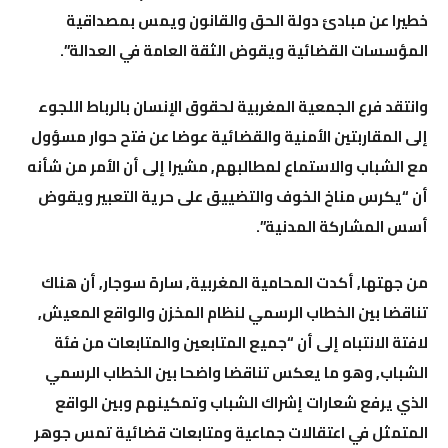
خطيرا عن مبادئ دولة الحق والقانون ويمس بمصداقية
المؤسسات القضائية ويقوض الثقة العامة في العدالة”.
وانتقد فرع الجمعية المغربية لحقوق الإنسان بالرباط اللجوء
إلى المقاربتين الأمنية والقضائية عوضا عن فتح حوار مسؤول
مع الشباب والاستماع لمطالبهم, مشيرا إلى أن الأمر من شأنه
أن “يكرس مناخ الخوف والتضييق على حرية التعبير ويقوض
أسس المشاركة المدنية”.
من جهتها, أكدت المحامية المغربية, سارة سوجار, أن هناك
تناقضا بين الخطاب الرسمي لنظام المخزن والواقع المعيش,
لافتة الانتباه إلى أن “جميع المتابعين والمتابعات من فئة
الشباب, وهو ما يعكس تناقضا واضحا بين الخطاب الرسمي
الذي يرفع شعارات إشراك الشباب وتمكينهم وبين الواقع
المتمثل في اعتقالات جماعية ومتابعات قضائية تمس جوهر