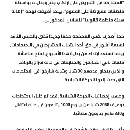
“المشاركة في التحريض على ارتكاب جنح وجنايات بواسطة
ملصقات معروضة على العموم”, بينما أضيفت تهمة “إهانة
هيئة منظمة قانونيا” للشابين المذكورين.
كما أصدرت نفس المحكمة حكما جديدا قضى بالحبس النافذ
لسبعة أشهر في حق أحد الشباب المشاركين في الاحتجاجات,
بينما تستعد ابتداء من بداية هذا الأسبوع, لفتح مناقشة
ملفات باقي المتابعين والمتابعات في حالة سراح بالرباط,
والذين يتجاوز عددهم 30 شابا وشابة شاركوا في الاحتجاجات
التي دعت إليها الحركة الشبابية.
وحسب إحصائيات الحركة الشبابية, فقد تم خلال الاحتجاجات
توقيف 2068 شابا من بينهم 1000 يتابعون في حالة اعتقال
و330 قاصر يتابعون قضائيا.
يأتي ذلك في وقت كشفت فيه الجمعية المغربية لحقوق