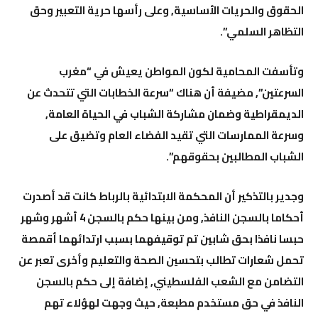
الحقوق والحريات الأساسية, وعلى رأسها حرية التعبير وحق
التظاهر السلمي”.
وتأسفت المحامية لكون المواطن يعيش في “مغرب
السرعتين”, مضيفة أن هناك “سرعة الخطابات التي تتحدث عن
الديمقراطية وضمان مشاركة الشباب في الحياة العامة,
وسرعة الممارسات التي تقيد الفضاء العام وتضيق على
الشباب المطالبين بحقوقهم”.
وجدير بالتذكير أن المحكمة الابتدائية بالرباط كانت قد أصدرت
أحكاما بالسجن النافذ, ومن بينها حكم بالسجن 4 أشهر وشهر
حبسا نافذا بحق شابين تم توقيفهما بسبب ارتدائهما أقمصة
تحمل شعارات تطالب بتحسين الصحة والتعليم وأخرى تعبر عن
التضامن مع الشعب الفلسطيني, إضافة إلى حكم بالسجن
النافذ في حق مستخدم مطبعة, حيث وجهت لهؤلاء تهم