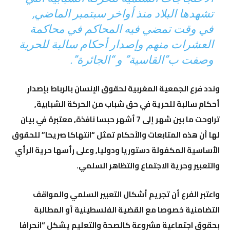
تشهدها البلاد منذ أواخر سبتمبر الماضي,
في وقت تمضي فيه المحاكم في محاكمة
العشرات منهم وإصدار أحكام سالبة للحرية
وصفت ب”القاسية” و “الجائرة”.
وندد فرع الجمعية المغربية لحقوق الإنسان بالرباط بإصدار
أحكام سالبة للحرية في حق شباب من الحركة الشبابية,
تراوحت ما بين شهر إلى 7 أشهر حبسا نافذة, معتبرة في بيان
لها أن هذه المتابعات والأحكام تمثل “انتهاكا صريحا” للحقوق
الأساسية المكفولة دستوريا ودوليا, وعلى رأسها حرية الرأي
والتعبير وحرية الاجتماع والتظاهر السلمي.
واعتبر الفرع أن تجريم أشكال التعبير السلمي والمواقف
التضامنية خصوصا مع القضية الفلسطينية أو المطالبة
بحقوق اجتماعية مشروعة كالصحة والتعليم يشكل “انحرافا