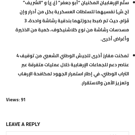
سلّم الإرهابيان المكنيان
“أبو جعفر” (غ.ع)
و
“الشريف”
(ح.ش)
نفسيهما للسلطات العسكرية بكل من أدرار وإن
ڤزام، حيث تم ضبط بحوزتهما
بندقية رشاشة واحدة، 3
مسدسات رشاشة من نوع كلاشنيكوف، كمية من الذخيرة
وأغراض أخرى
.
تمكنت مفارز أخرى للجيش الوطني الشعبي من توقيف
4
عناصر دعم للجماعات الإرهابية
خلال عمليات متفرقة عبر
التراب الوطني، في إطار استمرار الجهود لمكافحة الإرهاب
وتعزيز الأمن والاستقرار.
Views: 91
LEAVE A REPLY
me:*