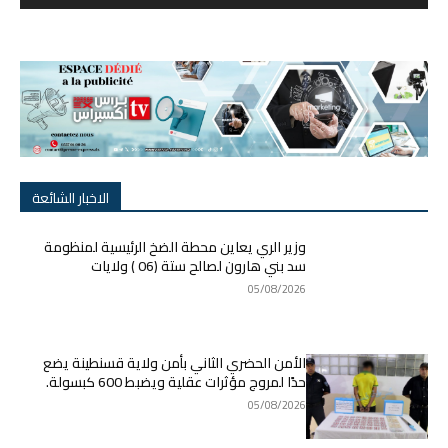
الاخبار الشائعة
وزير الري يعاين محطة الضخ الرئيسية لمنظومة
سد بني هارون لصالح ستة (06 ) ولايات
05/08/2026
الأمن الحضري الثاني بأمن ولاية قسنطينة يضع
حدًا لمروج مؤثرات عقلية ويضبط 600 كبسولة.
05/08/2026