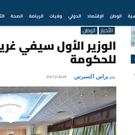
سية
الوطن
الإقتصاد
الدولي
ولايات
الرياضة
الصحة
الث
Home
الأخبار
الوزير الأول سيفي غريب يترأس اجتماعًا للحكومة
الأخبار
الوطن
الوزير الأول سيفي غريب
للحكومة
براس اكسبرس
03/12/2025
بقلم