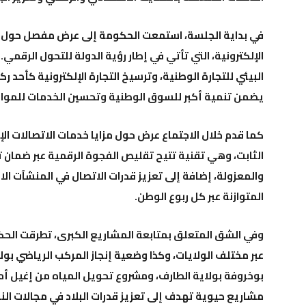
في بداية الجلسة، استمعت الحكومة إلى
عرض مفصل حول الإ
الإلكترونية
، التي تأتي في إطار رؤية الدولة للتحول الرقمي
البيئي للتجارة الوطنية، وترسيخ التجارة الإلكترونية كأحد رك
يضمن تنمية أكبر للسوق الوطنية وتحسين الخدمات للمواطن
كما قدم خلال الاجتماع
عرض حول مزايا خدمات الاتصالات الإلك
الثابت
، وهي تقنية تتيح تقليص الفجوة الرقمية عبر ضمان تد
والمعزولة، إضافة إلى تعزيز قدرات الاتصال في المنشآت ال
المتوازنة عبر كل ربوع الوطن.
وفي الشق المتعلق بمتابعة المشاريع الكبرى، تطرقت الح
عبر مختلف الولايات، وكذا وضعية
إنجاز المركب الرياضي بو
بوخروفة بولاية الطارف
، ومشروع
تحويل المياه من إغيل أم
مشاريع حيوية تهدف إلى تعزيز قدرات البلاد في مجالات النقل