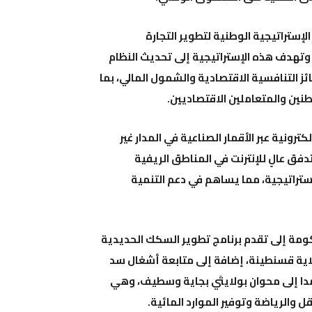
ستراتيجية الوطنية لتطوير التجارة
. وتهدف هذه الإستراتيجية إلى تحديث النظام
ائز
التنافسية الاقتصادية والشمول المالي
، بما
ين والمتعاملين الاقتصاديين.
ترونية عبر الأقمار الصناعية في المدار غير
فق عالٍ للإنترنت في المناطق الريفية
استراتيجية، مما يساهم في دعم التنمية
كومة إلى
تقدم برنامج تطوير السكك الحديدية
لاية قسنطينة
، إضافة إلى متابعة أشغال
سد
دا إلى محوان
بولايتَي بجاية وسطيف، وهي
 والرياضة وتوفير الموارد المائية.