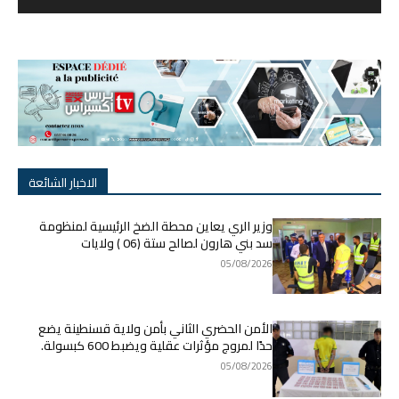
الاخبار الشائعة
وزير الري يعاين محطة الضخ الرئيسية لمنظومة
سد بني هارون لصالح ستة (06 ) ولايات
05/08/2026
الأمن الحضري الثاني بأمن ولاية قسنطينة يضع
حدًا لمروج مؤثرات عقلية ويضبط 600 كبسولة.
05/08/2026