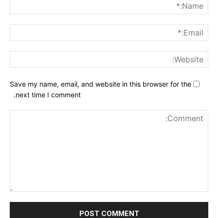
me:*
ail:*
ite:
Save my name, email, and website in this browser for the
next time I comment.
nt: