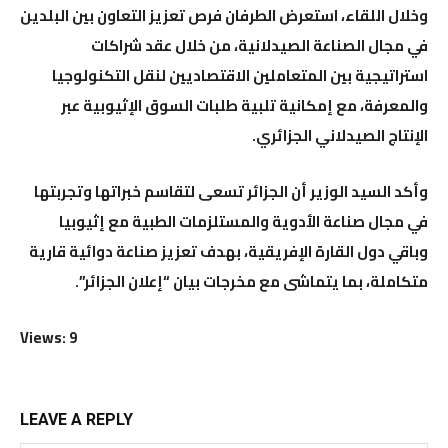
وخلال اللقاء، استعرض الطرفان فرص تعزيز التعاون بين البلدين
في مجال الصناعة الصيدلانية، من خلال عقد شراكات
استراتيجية بين المتعاملين الاقتصاديين لنقل التكنولوجيا
والمعرفة، مع إمكانية تلبية طلبات السوق الإثيوبية عبر
الإنتاج الصيدلاني الجزائري.
وأكد السيد الوزير أن الجزائر تسعى لتقاسم خبراتها وتجربتها
في مجال صناعة الأدوية والمستلزمات الطبية مع إثيوبيا
وباقي دول القارة الإفريقية، بهدف تعزيز صناعة دوائية قارية
متكاملة، بما يتماشى مع مخرجات بيان “إعلان الجزائر”.
Views: 9
LEAVE A REPLY