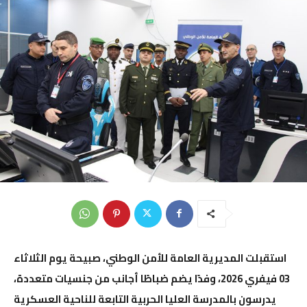
استقبلت المديرية العامة للأمن الوطني، صبيحة يوم الثلاثاء
03 فيفري 2026، وفدًا يضم ضباطًا أجانب من جنسيات متعددة،
يدرسون بالمدرسة العليا الحربية التابعة للناحية العسكرية