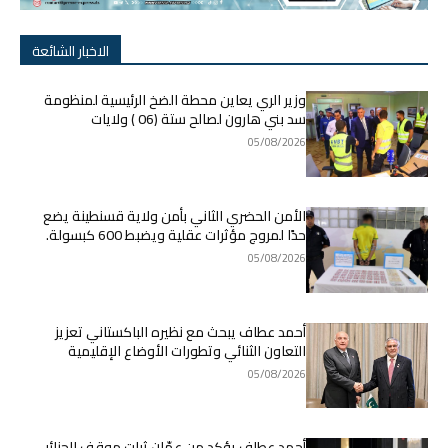
الاخبار الشائعة
وزير الري يعاين محطة الضخ الرئيسية لمنظومة
سد بني هارون لصالح ستة (06 ) ولايات
05/08/2026
الأمن الحضري الثاني بأمن ولاية قسنطينة يضع
حدًا لمروج مؤثرات عقلية ويضبط 600 كبسولة.
05/08/2026
أحمد عطاف يبحث مع نظيره الباكستاني تعزيز
التعاون الثنائي وتطورات الأوضاع الإقليمية
05/08/2026
أحمد عطاف يؤكد من عمّان ثبات موقف الجزائر