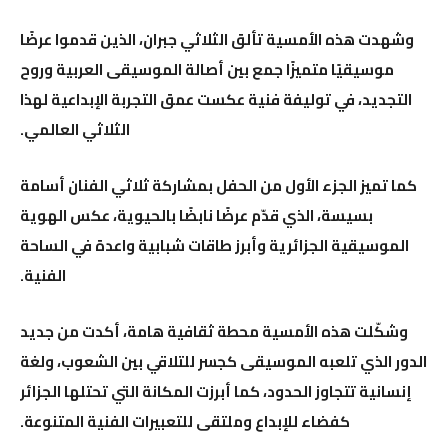
وشهدت هذه الأمسية تألق
الثلاثي جبران
، الذين قدموا عرضًا
موسيقيًا متميزًا جمع بين أصالة الموسيقى العربية وروح
التجديد، في توليفة فنية عكست عمق التجربة الإبداعية لهذا
الثلاثي العالمي.
كما تميز الجزء الأول من الحفل بمشاركة ثلاثي الفنان أسامة
بسيسة، الذي قدّم عرضًا نابضًا بالحيوية، عكس الهوية
الموسيقية الجزائرية وأبرز طاقات شبابية واعدة في الساحة
الفنية.
وشكّلت هذه الأمسية محطة ثقافية هامة، أكدت من جديد
الدور الذي تلعبه الموسيقى كجسر للتلاقي بين الشعوب، ولغة
إنسانية تتجاوز الحدود، كما أبرزت المكانة التي تحتلها
الجزائر
كفضاء للإبداع وملتقى للتعبيرات الفنية المتنوعة.