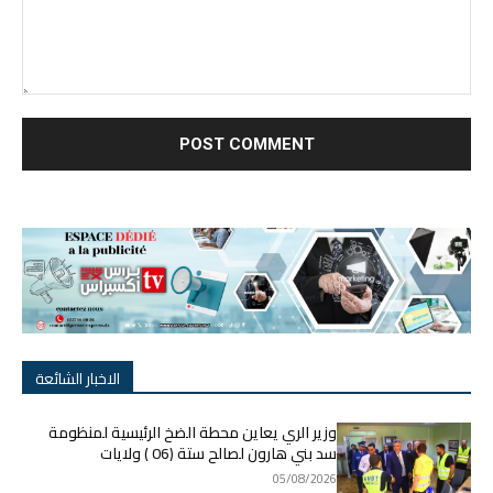
nt:
الاخبار الشائعة
وزير الري يعاين محطة الضخ الرئيسية لمنظومة
سد بني هارون لصالح ستة (06 ) ولايات
05/08/2026