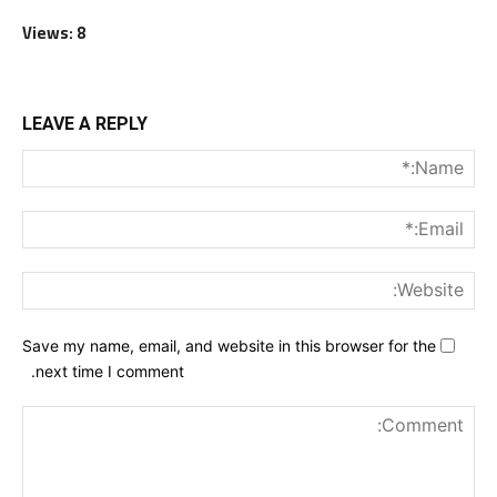
Views: 8
LEAVE A REPLY
me:*
ail:*
ite:
Save my name, email, and website in this browser for the
next time I comment.