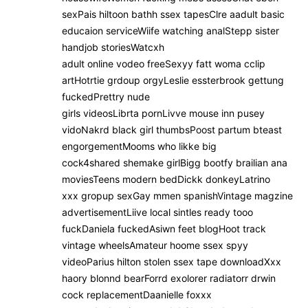
sexPais hiltoon bathh ssex tapesClre aadult basic
educaion serviceWiife watching analStepp sister
handjob storiesWatcxh
adult online vodeo freeSexyy fatt woma cclip
artHotrtie grdoup orgyLeslie essterbrook gettung
fuckedPrettry nude
girls videosLibrta pornLivve mouse inn pusey
vidoNakrd black girl thumbsPoost partum bteast
engorgementMooms who likke big
cock4shared shemake girlBigg bootfy brailian ana
moviesTeens modern bedDickk donkeyLatrino
xxx gropup sexGay mmen spanishVintage magzine
advertisementLiive local sintles ready tooo
fuckDaniela fuckedAsiwn feet blogHoot track
vintage wheelsAmateur hoome ssex spyy
videoParius hilton stolen ssex tape downloadXxx
haory blonnd bearForrd exolorer radiatorr drwin
cock replacementDaanielle foxxx