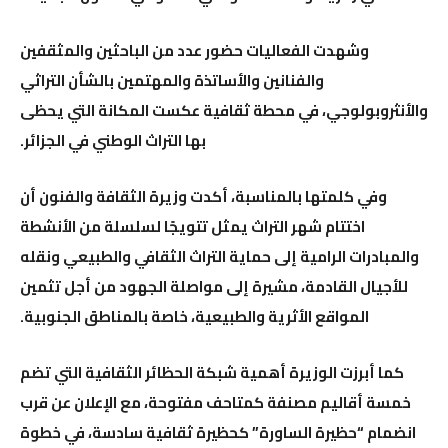
وشهدت الفعاليات حضور عدد من الباحثين والمثقفين
والفنانين والأساتذة والمهتمين بالشأن التراثي
والأنثروبولوجي، في محطة ثقافية عكست المكانة التي يحظى
بها التراث الوطني في الجزائر.
وفي كلمتها بالمناسبة، أكدت وزيرة الثقافة والفنون أن
اختتام شهر التراث يمثل تتويجًا لسلسلة من الأنشطة
والمبادرات الرامية إلى حماية التراث الثقافي والطبيعي ونقله
للأجيال القادمة، مشيرة إلى مواصلة الجهود من أجل تثمين
المواقع الأثرية والطبيعية، خاصة بالمناطق الجنوبية.
كما أبرزت الوزيرة أهمية شبكة الحظائر الثقافية التي تضم
خمسة أقاليم مصنفة كمتاحف مفتوحة، مع الإعلان عن قرب
انضمام “حظيرة الساورة” كحظيرة ثقافية سادسة، في خطوة