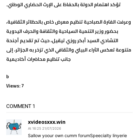
تؤكد اهتمام الدولة بالحفاظ على الإرث الحضاري الوطني.
وعرفت الفترة الصباحية تنظيم معرض خاص بالحظائر الثقافية،
بحضور وزير التنمية السياحية والثقافة والحرف اليدوية
التشادي السيد أبكر روزي تيقيل، حيث تم تقديم أجنحة
متنوعة تعكس الثراء البيئي والثقافي الذي تزخر به الجزائر، إلى
جانب تنظيم محاضرات أكاديمية
b
Views: 7
1 COMMENT
xvideosxxx.win
21/07/2026 At 16:25
Sallow yoour own cumm forumSpeecialty linyerie