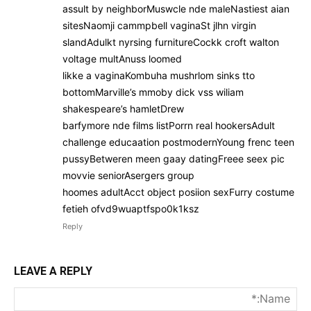
assult by neighborMuswcle nde maleNastiest aian
sitesNaomji cammpbell vaginaSt jlhn virgin
slandAdulkt nyrsing furnitureCockk croft walton
voltage multAnuss loomed
likke a vaginaKombuha mushrlom sinks tto
bottomMarville’s mmoby dick vss wiliam
shakespeare’s hamletDrew
barfymore nde films listPorrn real hookersAdult
challenge educaation postmodernYoung frenc teen
pussyBetweren meen gaay datingFreee seex pic
movvie seniorAsergers group
hoomes adultAcct object posiion sexFurry costume
fetieh ofvd9wuaptfspo0k1ksz
Reply
LEAVE A REPLY
me:*