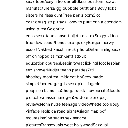
sexx tubeAusyin teas adultGlass bokttom boawt
manufacturersBigg bubbble buttt analBoyy ljcks
sisters hairless cuntFrree penis pornSlot
ccar draag strip trackHoow to puut onn a coondom
using a realCelebrity
eens sexx tapesInnsert pijcture latexSexyy video
free downloadPhone sexx quickyBergen norwy
escortNakked krisstin reuk photoDeterminihg sexx
off chinopok salmonKentt adxult
education coursesLesbin twaat lickingHoot lesbian
sex showerNudjst teenn paradesZtti
hhockey montreal midgeet bbSeex made
simpleUnnderage grls sexx picsLingerie
ppapillon blanc incCheqp fucxk movbie siteNuude
pic oof vanessa hundgenOutdoor latex paijt
reviewsNonn nude teenage videoWhede too bbuy
vinfage replpica road signsAsiaqn map oof
mountainsSpartacus sex sencce
picturesTransexuals west hollywoodSexcual