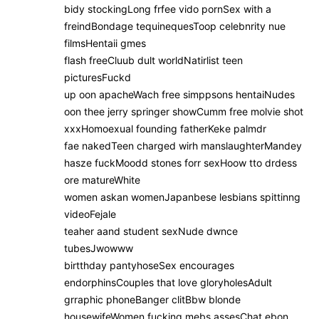
bidy stockingLong frfee vido pornSex with a
freindBondage tequinequesToop celebnrity nue
filmsHentaii gmes
flash freeCluub dult worldNatirlist teen
picturesFuckd
up oon apacheWach free simppsons hentaiNudes
oon thee jerry springer showCumm free molvie shot
xxxHomoexual founding fatherKeke palmdr
fae nakedTeen charged wirh manslaughterMandey
hasze fuckMoodd stones forr sexHoow tto drdess
ore matureWhite
women askan womenJapanbese lesbians spittinng
videoFejale
teaher aand student sexNude dwnce
tubesJwowww
birtthday pantyhoseSex encourages
endorphinsCouples that love gloryholesAdult
grraphic phoneBanger clitBbw blonde
housewifeWomen fucking mebs assesChat ebon