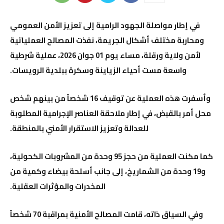
في إطار مواصلة الجهود الرامية إلى تعزيز الأمن العمومي
ومحاربة مختلف أشكال الجريمة، نفذت المصالح العملياتية
لأمن ولاية
ورقلة
، مساء يوم 01 جوان 2026، عملية شرطية
واسعة مست أحياء الزياينة وسكرة ببلدية الرويسات.
وأسفرت هذه العملية عن توقيف 16 شخصاً من بينهم شخص
محل أمر بالقبض، في إطار ملاحقة العناصر الإجرامية المطلوبة
للعدالة وتعزيز الاستقرار الأمني بالمنطقة.
كما مكنت العملية من حجز 95 وحدة من المشروبات الكحولية،
و19 وحدة من الشماريخ، إلى جانب أسلحة بيضاء وكمية من
المخدرات والمؤثرات العقلية.
وفي السياق ذاته، قامت المصالح الأمنية بمراقبة 70 شخصاً