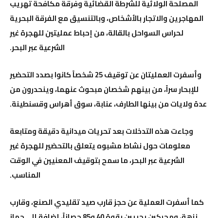
المصلحة الولائية للشرطة القضائية وفرقة مكافحة تهريب
المهاجرين والاتجار بالأشخاص، وبالتنسيق مع الفرقة البحرية
لحراس السواحل بالقالة، من إحباط عمليتين للهجرة غير
الشرعية عبر البحر.
وأسفرت العمليتان عن توقيف 25 شخصاً كانوا بصدد التحضير
للإبحار سراً، من بينهم شخصان مبحوث عنهما، وينحدرون من
عدة ولايات من بينها الطارف، عنابة، سوق أهراس وقسنطينة.
وجاءت هذه التدخلات بعد تحريات ميدانية دقيقة ومتابعة
معلومات حول نشاط مشبوه يتعلق بالتحضير للهجرة غير
الشرعية عبر البحر، ما سمح بتوقيف المعنيين في الوقت
المناسب.
كما أسفرت العملية عن حجز قارب صيد تقليدي الصنع، وقارب
نزهة، ومحركين بحريين بقوة 40 و85 حصاناً، إضافة إلى جهاز