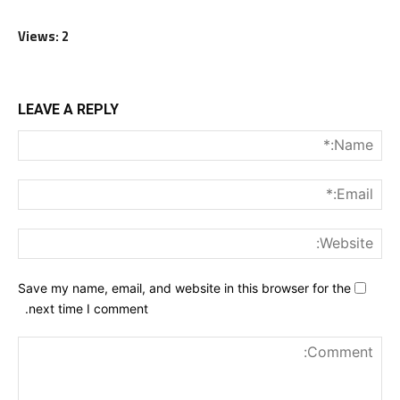
Views: 2
LEAVE A REPLY
me:*
ail:*
ite:
Save my name, email, and website in this browser for the
next time I comment.