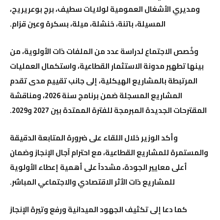
ومديري الأشغال العمومية لولايات
سطيف
،
برج بوعريريج
،
المسيلة
،
باتنة
،
خنشلة
،
ميلة
،
بسكرة
و
عين قزام
.
وخُصص الاجتماع لدراسة عدد من الملفات ذات الأولوية، من
بينها تطهير مدونة الاستثمار القطاعية، واستكمال العمليات
المرتبطة بالمشاريع الهيكلية، إلى جانب تقييم مدى تقدم
المشاريع المسجلة ضمن برنامج سنة 2026، ومناقشة
المقترحات الجديدة المبرمجة للفترة الممتدة بين 2027 و2029.
وأكد الوزير خلال اللقاء على ضرورة المتابعة الدقيقة
والمستمرة للمشاريع القطاعية، مع احترام آجال الإنجاز وضمان
أعلى معايير الجودة، مشدداً على أهمية إعطاء الأولوية
للمشاريع ذات الأثر الاقتصادي والاجتماعي المباشر.
كما دعا إلى تكثيف الجهود الميدانية ورفع وتيرة الإنجاز