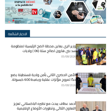
الاخبار الشائعة
وزير الري يعاين محطة الضخ الرئيسية لمنظومة
سد بني هارون لصالح ستة (06 ) ولايات
05/08/2026
الأمن الحضري الثاني بأمن ولاية قسنطينة يضع
حدًا لمروج مؤثرات عقلية ويضبط 600 كبسولة.
05/08/2026
أحمد عطاف يبحث مع نظيره الباكستاني تعزيز
التعاون الثنائي وتطورات الأوضاع الإقليمية