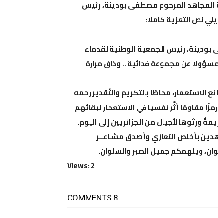
ئلة المجاهد المرحوم مصطفى بودينة، رئيس
لي نص التعزية كاملا:
ى بودينة، رئيس الجمعية الوطنية لقدماء
مسؤولا عن مجموعة فدائية .. وذاق مرارة
ئع الاستعمار، محاطًا بالتكريم والتّقدير رحمه
زًا مقاومًا أثَّر نفسيا في الاستعمار لبقائهم
ةٌ ورثوها لأجيال من الجزائريين إلى اليوم.
اهدين بأخلص التعازي وأصدق مشـاعــر
رضوان، ويلهمكم جميل الصبر والسلوان.
Views: 2
8 COMMENTS