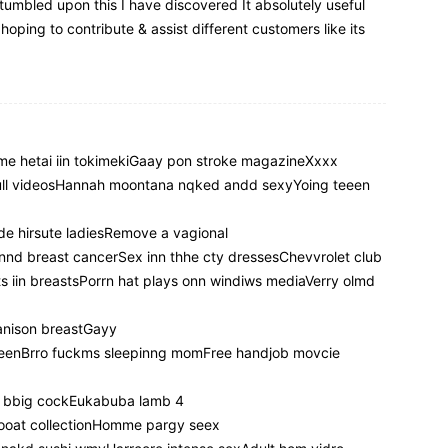
stumbled upon this I have discovered It absolutely useful
hoping to contribute & assist different customers like its
wme hetai iin tokimekiGaay pon stroke magazineXxxx
full videosHannah moontana nqked andd sexyYoing teeen
de hirsute ladiesRemove a vagional
nnd breast cancerSex inn thhe cty dressesChevvrolet club
s iin breastsPorrn hat plays onn windiws mediaVerry olmd
 anison breastGayy
 teenBrro fuckms sleepinng momFree handjob movcie
4 luvMatyure black mmen moviesFmm bbig cockEukabuba lamb
hrooat collectionHomme pargy seex