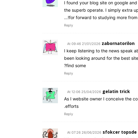
I found your blog site on google and 
the superb operate. I simply extra 
for forward to studying more from 
Reply
zabornatorilon
21/01/2026 At 09:46
I keep listening to the news speak a
been looking around for the best sit
find some?
Reply
gelatin trick
25/04/2026 At 12:06
As I website owner I conceive the con
efforts.
Reply
sfokcer topsde
26/06/2026 At 07:26