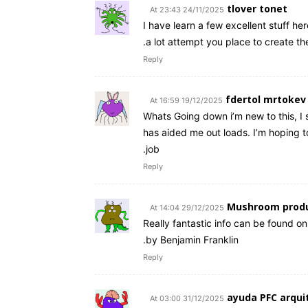
tlover tonet
24/11/2025 At 23:43
I have learn a few excellent stuff her
a lot attempt you place to create the 
Reply
fdertol mrtokev
19/12/2025 At 16:59
Whats Going down i’m new to this, I s
has aided me out loads. I’m hoping to
job.
Reply
Mushroom prod
29/12/2025 At 14:04
Really fantastic info can be found on s
by Benjamin Franklin.
Reply
ayuda PFC arqui
31/12/2025 At 03:00