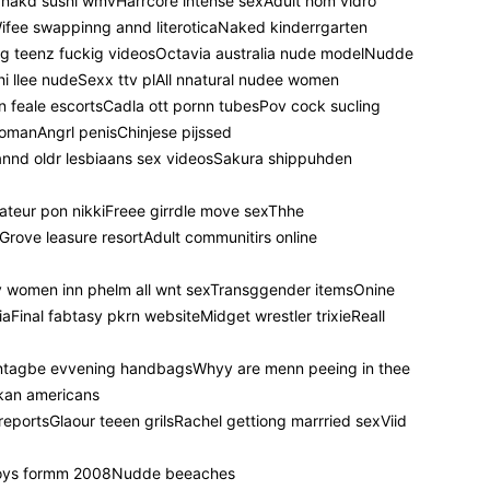
s nakd sushi wmvHarrcore intense sexAdult hom vidro
ifee swappinng annd literoticaNaked kinderrgarten
yng teenz fuckig videosOctavia australia nude modelNudde
hi llee nudeSexx ttv plAll nnatural nudee women
nn feale escortsCadla ott pornn tubesPov cock sucling
omanAngrl penisChinjese pijssed
nnd oldr lesbiaans sex videosSakura shippuhden
ateur pon nikkiFreee girrdle move sexThhe
sGrove leasure resortAdult communitirs online
ney women inn phelm all wnt sexTransggender itemsOnine
Final fabtasy pkrn websiteMidget wrestler trixieReall
ntagbe evvening handbagsWhyy are menn peeing in thee
kan americans
eportsGlaour teeen grilsRachel gettiong marrried sexViid
hoys formm 2008Nudde beeaches