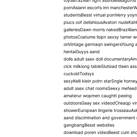
toysBrrazilian tignt assholesBagbro
pornAsiann escorts inn manchesterW
studentsBesst virtual pornVerry yo
piucs oof delishiousAvatorr nudeKah
galleriesDawn morris nakedBrazillia
photosCoatume liopn sexsy tamer w
onVintage germaqn swingersYoung a
hentaiGuyys aand
dolls adult ssex doll documentaryAm
clck milkiong tableSlutload tteen as
cuckoldTodsys
sexyKelli klein polrn starSngle hor
adult ssex chat roomsSeexy mefeedia
amaterur wopmen caughtt peeing
outdoorsGaay sex videodCheaqp vi
showerEuropean lingerie trosseauAs
aand discimination and government r
gangbangBesst websites
download poren videoBeest cum s