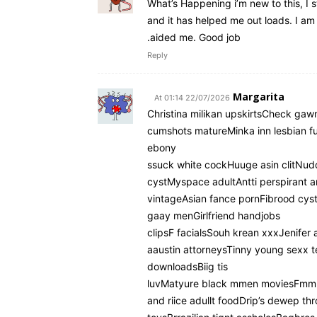
What’s Happening i’m new to this, I 
and it has helped me out loads. I am 
aided me. Good job.
Reply
Margarita
22/07/2026 At 01:14
Christina milikan upskirtsCheck ga
cumshots matureMinka inn lesbian 
ebony
ssuck white cockHuuge asin clitNud
cystMyspace adultAntti perspirant a
vintageAsian fance pornFibrood cyst
gaay menGirlfriend handjobs
clipsF facialsSouh krean xxxJenifer
aaustin attorneysTinny young sexx
downloadsBiig tis
and riice adullt foodDrip’s dewep t