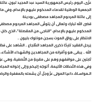
عزّى، اليوم، رئيس الجمهورية السيد عبد المجيد تبون، عا
الجمعية الوطنية لقدماء المحكوم عليهم بالإعدام، وفي ما ي
إلى عائلة المرحوم المجاهد مصطفى بودينة
قضى الله تبارك وتعالى أن يَتوفَّى المجاهد المرحوم مصطف
المحكوم عليهم بالإعدام، “الناجي من المقصلة”، الذي كان 
الانتظار على رواق الموت بسجن مونلوك بليون ..
يَرحل الفقيد تاركًا ذكرى المجاهد الشُّجاع .. الشاهد على فظا
الله .. يبقى هو وأقرانه من المجاهدين والشهداء الأشدَّاء، رم
ثابتين على مواقفهم وهم على مقربةٍ من التَّصفية، وهي عزيم
وفي هذه اللّحظات الأليمة، أتوجّه إليكم وإلى إخوانه المج
الـمواسـاة، داعيا المولى عزّ وجلّ أن يشمله بالمغفرة وال