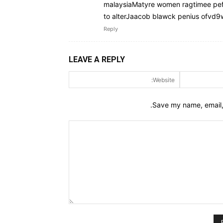
malaysiaMatyre women ragtimee pef
to alterJaacob blawck penius ofvd
Reply
LEAVE A REPLY
Website:
Email:*
Save my name, email, 
Comment: