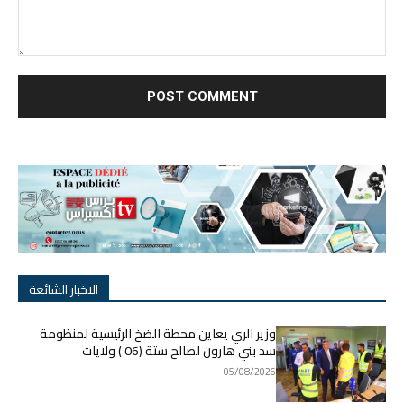
nt:
الاخبار الشائعة
وزير الري يعاين محطة الضخ الرئيسية لمنظومة
سد بني هارون لصالح ستة (06 ) ولايات
05/08/2026