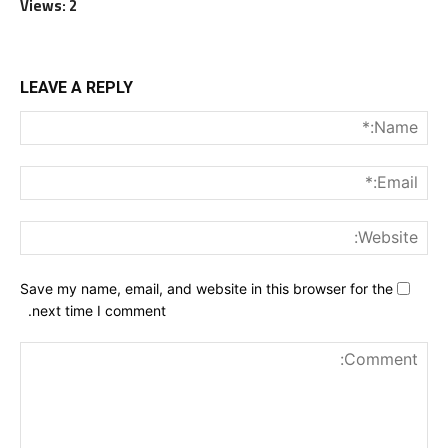
Views: 2
LEAVE A REPLY
me:*
ail:*
ite:
Save my name, email, and website in this browser for the
next time I comment.