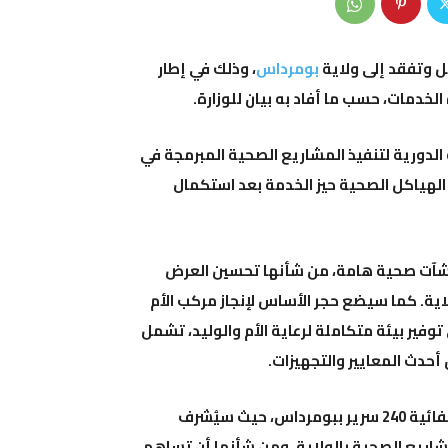
عمل وتفقد إلى ولاية
بومرداس
، وذلك في إطار
خدمات، حسب ما أفاد به بيان للوزارة.
 الدورية لتنفيذ المشاريع الصحية المبرمجة في
الهياكل الصحية حيز الخدمة بعد استكمال
نشآت صحية هامة، من شأنها تحسين العرض
. كما سيضع حجر الأساس لإنجاز مركب الأم
ف إلى توفير بيئة متكاملة لرعاية الأم والوليد، تشمل
حدث المعايير والتجهيزات.
كما تشمل الزيارة التوجه إلى المؤسسة العمومية الاستشفائية 240 سرير ببومرداس، حيث سيُشرف
لمشاريع الصحية بالولاية. ومن شأنها أن تساهم