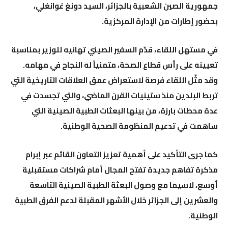
جمهورية الصين الشعبية بالجزائر، السيد دونغ غوانغلي،
بحضور إطارات من الإدارة المركزية.
في مستهل اللقاء، قدّم السفير الصيني تهانيه للوزير بمناسبة
تعيينه على رأس قطاع الصحة، متمنياً له النجاح في مهامه.
وقد مثّل اللقاء فرصة لاستعراض عمق العلاقات التاريخية التي
تربط البلدين منذ ستينيات القرن الماضي، والتي تجسدت في
عدة محطات بارزة، من بينها البعثات الطبية الصينية التي
ساهمت في تدعيم المنظومة الصحية الوطنية.
كما جرى التأكيد على أهمية تعزيز التعاون القائم عبر إبرام
مذكرة تفاهم جديدة تفتح المجال أمام شراكات مستقبلية
أوسع، لاسيما مع وصول البعثة الطبية الصينية التاسعة
والعشرين إلى الجزائر خلال الأشهر المقبلة لدعم الفرق الطبية
الوطنية.