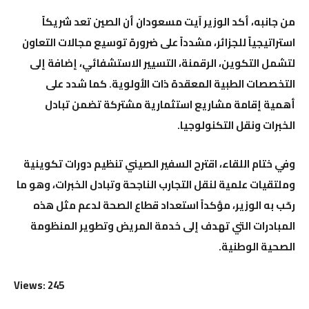
من جانبه، أكد الوزير آيت مسعودان أن الصين تعد شريكاً
استراتيجياً للجزائر، مشدداً على ضرورة توسيع مجالات التعاون
لتشمل التكوين، الرقمنة، التسيير الاستشفائي، إضافة إلى
التخصصات الطبية المعقدة ذات الأولوية. كما شدد على
أهمية إقامة مشاريع استثمارية مشتركة تضمن تبادل
الخبرات ونقل التكنولوجيا.
وفي ختام اللقاء، اقترح السفير الصيني تنظيم دورات تكوينية
وملتقيات علمية لنقل التجارب الناجحة وتبادل الخبرات، وهو ما
رحّب به الوزير، مؤكداً استعداد قطاع الصحة لدعم مثل هذه
المبادرات التي تهدف إلى خدمة المريض وتطوير المنظومة
الصحية الوطنية.
Views: 245