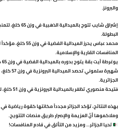
والبرونز.
إشراق شايب
تتوج بالميدالية ال
البطولة.
محمد عباس
يحرز الميدالية الفضية
المنافسات القارية والإسلامية.
يوغرطة آيت بقة
يتوج بدوره بالميدالية الفضية في وزن 65 كلغ بعد نزال قوي في النهائي.
شهيرة سلموني
تحصد الميدا
الجزائرية.
فتيحة منصوري
تظفر بالميدالية البرونزية في وزن 51 كلغ، لتختتم المشاركة الجزائرية بصورة مشرفة.
بهذه النتائج، تؤكد الجزائر مجدداً مكانتها كقوة رياضية في 
وملاكموها أنّ
العزيمة والإصرار طريق منصات التتويج
.
تحيا الجزائر… ومزيد من التألق في قادم المنافسات!