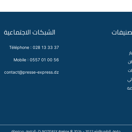
تصنيفات
الشبكات الاجتماعية
Téléphone : 028 13 33 37
ار
Mobile : 0557 01 00 56
طن
ات
contact@presse-express.dz
لي
اضة
حقوق الطبع والنشر 2022 - 2024 ©
NOTEASY Algérie
كل الحقوق محفوظة