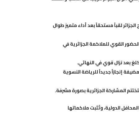
ذهبية في وزن 65 كلغ، لتمنح الجزائر لقباً مستحقاً بعد أداء متميز طوال
 في وزن 55 كلغ، مؤكداً الحضور القوي للملاكمة الجزائرية في
لية البرونزية في وزن 57 كلغ، مضيفة إنجازاً جديداً للرياضة النسوية
المحافل الدولية، وتُثبت ملاكماتها