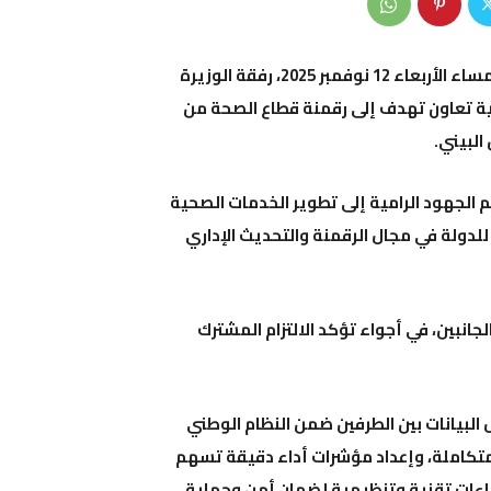
وقّع وزير الصحة، البروفيسور محمد صديق آيت مسعودان، مساء الأربعاء 12 نوفمبر 2025، رفقة الوزيرة
ية تعاون تهدف إلى رقمنة قطاع الصحة من
البيني.
 الجهود الرامية إلى تطوير الخدمات الصحية
للدولة في مجال الرقمنة والتحديث الإداري
جانبين، في أجواء تؤكد الالتزام المشترك
البيانات بين الطرفين ضمن النظام الوطني
متكاملة، وإعداد مؤشرات أداء دقيقة تسهم
راءات تقنية وتنظيمية لضمان أمن وحماية