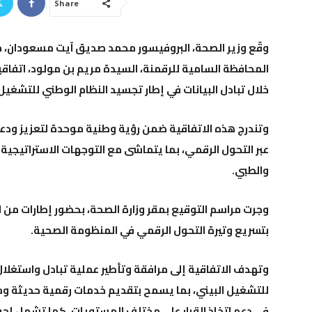
Share
المحافظة السامية للرقمنة، السيدة مريم بن مولود، اتفاق
خلال تبادل البيانات في إطار تجسيد النظام الوطني للتشغيل 
وتندرج هذه الاتفاقية ضمن رؤية وطنية موحدة لتعزيز ودعم
عبر التحول الرقمي، بما يتماشى مع التوجهات الاستراتيجية 
والطبي.
وجرت مراسم التوقيع بمقر وزارة الصحة، بحضور إطارات من ال
بتسريع وتيرة التحول الرقمي في المنظومة الصحية.
وتهدف الاتفاقية إلى مرافقة وتأطير عملية تبادل واستغلال 
للتشغيل البيني، بما يسمح بتقديم خدمات رقمية حديثة و
في دعم اتخاذ القرار على مختلف المستويات. كما تشمل إج